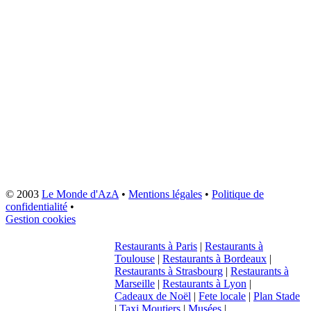
© 2003
Le Monde d'AzA
•
Mentions légales
•
Politique de
confidentialité
•
Gestion cookies
Restaurants à Paris
|
Restaurants à
Toulouse
|
Restaurants à Bordeaux
|
Restaurants à Strasbourg
|
Restaurants à
Marseille
|
Restaurants à Lyon
|
Cadeaux de Noël
|
Fete locale
|
Plan Stade
|
Taxi Moutiers
|
Musées
|