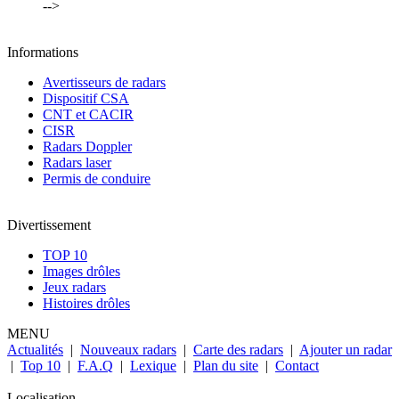
-->
Informations
Avertisseurs de radars
Dispositif CSA
CNT et CACIR
CISR
Radars Doppler
Radars laser
Permis de conduire
Divertissement
TOP 10
Images drôles
Jeux radars
Histoires drôles
MENU
Actualités
|
Nouveaux radars
|
Carte des radars
|
Ajouter un radar
|
Top 10
|
F.A.Q
|
Lexique
|
Plan du site
|
Contact
Localisation