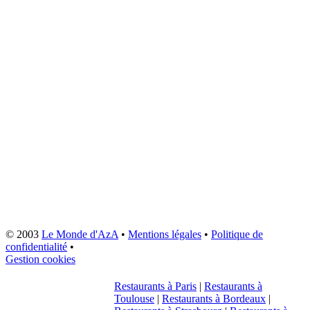
© 2003
Le Monde d'AzA
•
Mentions légales
•
Politique de
confidentialité
•
Gestion cookies
Restaurants à Paris
|
Restaurants à
Toulouse
|
Restaurants à Bordeaux
|