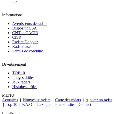
-->
Informations
Avertisseurs de radars
Dispositif CSA
CNT et CACIR
CISR
Radars Doppler
Radars laser
Permis de conduire
Divertissement
TOP 10
Images drôles
Jeux radars
Histoires drôles
MENU
Actualités
|
Nouveaux radars
|
Carte des radars
|
Ajouter un radar
|
Top 10
|
F.A.Q
|
Lexique
|
Plan du site
|
Contact
Localisation