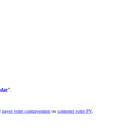
adar
"
.
ur
payer votre contravention
ou
contester votre PV
.