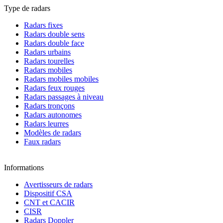
Type de radars
Radars fixes
Radars double sens
Radars double face
Radars urbains
Radars tourelles
Radars mobiles
Radars mobiles mobiles
Radars feux rouges
Radars passages à niveau
Radars tronçons
Radars autonomes
Radars leurres
Modèles de radars
Faux radars
Informations
Avertisseurs de radars
Dispositif CSA
CNT et CACIR
CISR
Radars Doppler