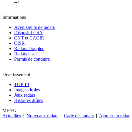
-->
Informations
Avertisseurs de radars
Dispositif CSA
CNT et CACIR
CISR
Radars Doppler
Radars laser
Permis de conduire
Divertissement
TOP 10
Images drôles
Jeux radars
Histoires drôles
MENU
Actualités
|
Nouveaux radars
|
Carte des radars
|
Ajouter un radar