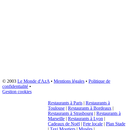
© 2003
Le Monde d'AzA
•
Mentions légales
•
Politique de
confidentialité
•
Gestion cookies
Restaurants à Paris
|
Restaurants à
Toulouse
|
Restaurants à Bordeaux
|
Restaurants à Strasbourg
|
Restaurants à
Marseille
|
Restaurants à Lyon
|
Cadeaux de Noël
|
Fete locale
|
Plan Stade
|
Taxi Moutiers
|
Musées
|