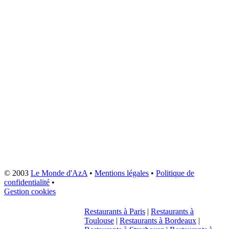
© 2003
Le Monde d'AzA
•
Mentions légales
•
Politique de
confidentialité
•
Gestion cookies
Restaurants à Paris
|
Restaurants à
Toulouse
|
Restaurants à Bordeaux
|