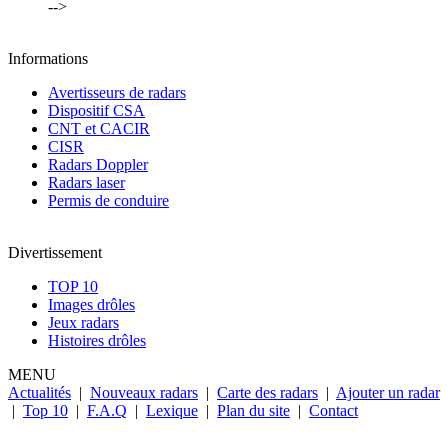
-->
Informations
Avertisseurs de radars
Dispositif CSA
CNT et CACIR
CISR
Radars Doppler
Radars laser
Permis de conduire
Divertissement
TOP 10
Images drôles
Jeux radars
Histoires drôles
MENU
Actualités
|
Nouveaux radars
|
Carte des radars
|
Ajouter un radar
|
Top 10
|
F.A.Q
|
Lexique
|
Plan du site
|
Contact