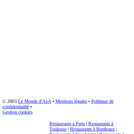
© 2003
Le Monde d'AzA
•
Mentions légales
•
Politique de
confidentialité
•
Gestion cookies
Restaurants à Paris
|
Restaurants à
Toulouse
|
Restaurants à Bordeaux
|