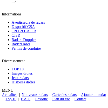
-->
Informations
Avertisseurs de radars
Dispositif CSA
CNT et CACIR
CISR
Radars Doppler
Radars laser
Permis de conduire
Divertissement
TOP 10
Images drôles
Jeux radars
Histoires drôles
MENU
Actualités
|
Nouveaux radars
|
Carte des radars
|
Ajouter un radar
|
Top 10
|
F.A.Q
|
Lexique
|
Plan du site
|
Contact