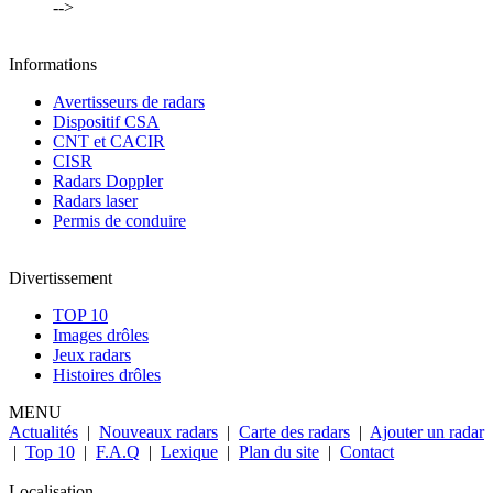
-->
Informations
Avertisseurs de radars
Dispositif CSA
CNT et CACIR
CISR
Radars Doppler
Radars laser
Permis de conduire
Divertissement
TOP 10
Images drôles
Jeux radars
Histoires drôles
MENU
Actualités
|
Nouveaux radars
|
Carte des radars
|
Ajouter un radar
|
Top 10
|
F.A.Q
|
Lexique
|
Plan du site
|
Contact
Localisation