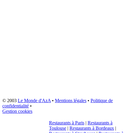
© 2003
Le Monde d'AzA
•
Mentions légales
•
Politique de
confidentialité
•
Gestion cookies
Restaurants à Paris
|
Restaurants à
Toulouse
|
Restaurants à Bordeaux
|