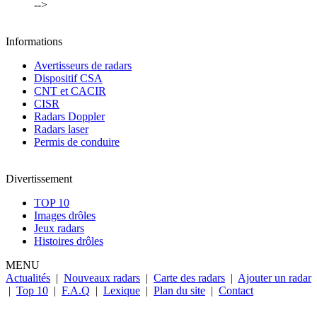
-->
Informations
Avertisseurs de radars
Dispositif CSA
CNT et CACIR
CISR
Radars Doppler
Radars laser
Permis de conduire
Divertissement
TOP 10
Images drôles
Jeux radars
Histoires drôles
MENU
Actualités
|
Nouveaux radars
|
Carte des radars
|
Ajouter un radar
|
Top 10
|
F.A.Q
|
Lexique
|
Plan du site
|
Contact