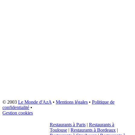
© 2003
Le Monde d'AzA
•
Mentions légales
•
Politique de
confidentialité
•
Gestion cookies
Restaurants à Paris
|
Restaurants à
Toulouse
|
Restaurants à Bordeaux
|