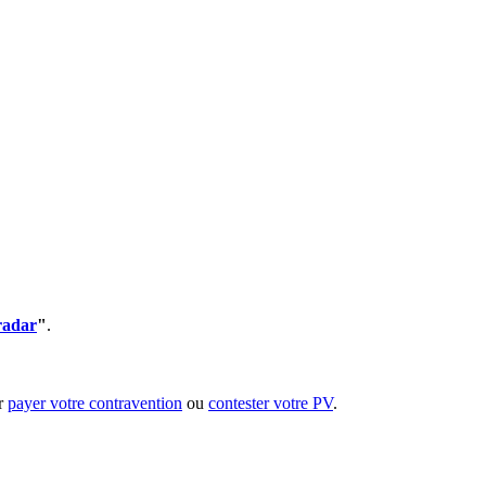
radar
"
.
ur
payer votre contravention
ou
contester votre PV
.