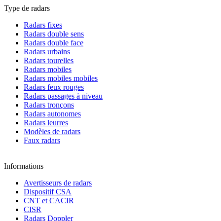
Type de radars
Radars fixes
Radars double sens
Radars double face
Radars urbains
Radars tourelles
Radars mobiles
Radars mobiles mobiles
Radars feux rouges
Radars passages à niveau
Radars tronçons
Radars autonomes
Radars leurres
Modèles de radars
Faux radars
Informations
Avertisseurs de radars
Dispositif CSA
CNT et CACIR
CISR
Radars Doppler