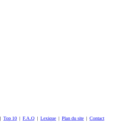
|
Top 10
|
F.A.Q
|
Lexique
|
Plan du site
|
Contact