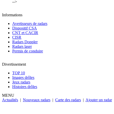
-->
Informations
Avertisseurs de radars
Dispositif CSA
CNT et CACIR
CISR
Radars Doppler
Radars laser
Permis de conduire
Divertissement
TOP 10
Images drôles
Jeux radars
Histoires drôles
MENU
Actualités
|
Nouveaux radars
|
Carte des radars
|
Ajouter un radar