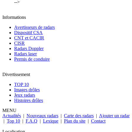
-->
Informations
Avertisseurs de radars
Dispositif CSA
CNT et CACIR
CISR
Radars Doppler
Radars laser
Permis de conduire
Divertissement
TOP 10
Images drôles
Jeux radars
Histoires drôles
MENU
Actualités
|
Nouveaux radars
|
Carte des radars
|
Ajouter un radar
|
Top 10
|
F.A.Q
|
Lexique
|
Plan du site
|
Contact
Localisation