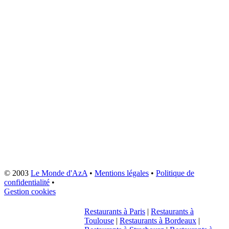
© 2003
Le Monde d'AzA
•
Mentions légales
•
Politique de
confidentialité
•
Gestion cookies
Restaurants à Paris
|
Restaurants à
Toulouse
|
Restaurants à Bordeaux
|