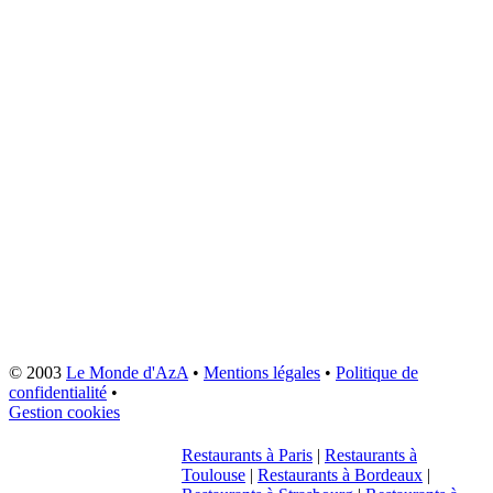
© 2003
Le Monde d'AzA
•
Mentions légales
•
Politique de
confidentialité
•
Gestion cookies
Restaurants à Paris
|
Restaurants à
Toulouse
|
Restaurants à Bordeaux
|