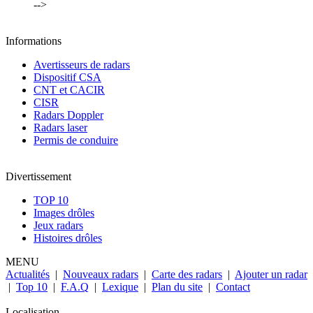
-->
Informations
Avertisseurs de radars
Dispositif CSA
CNT et CACIR
CISR
Radars Doppler
Radars laser
Permis de conduire
Divertissement
TOP 10
Images drôles
Jeux radars
Histoires drôles
MENU
Actualités
|
Nouveaux radars
|
Carte des radars
|
Ajouter un radar
|
Top 10
|
F.A.Q
|
Lexique
|
Plan du site
|
Contact
Localisation