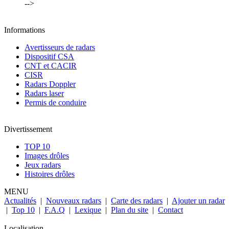
-->
Informations
Avertisseurs de radars
Dispositif CSA
CNT et CACIR
CISR
Radars Doppler
Radars laser
Permis de conduire
Divertissement
TOP 10
Images drôles
Jeux radars
Histoires drôles
MENU
Actualités
|
Nouveaux radars
|
Carte des radars
|
Ajouter un radar
|
Top 10
|
F.A.Q
|
Lexique
|
Plan du site
|
Contact
Localisation