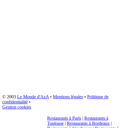
© 2003
Le Monde d'AzA
•
Mentions légales
•
Politique de
confidentialité
•
Gestion cookies
Restaurants à Paris
|
Restaurants à
Toulouse
|
Restaurants à Bordeaux
|