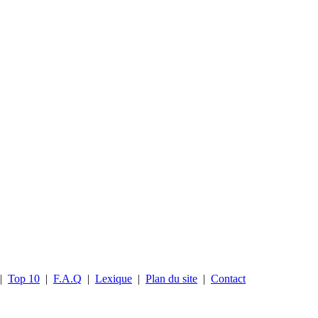
|
Top 10
|
F.A.Q
|
Lexique
|
Plan du site
|
Contact