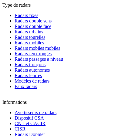
Type de radars
Radars fixes
Radars double sens
Radars double face
Radars urbains
Radars tourelles
Radars mobiles
Radars mobiles mobiles
Radars feux rouges
Radars passages à niveau
Radars tronçons
Radars autonomes
Radars leurres
Modèles de radars
Faux radars
Informations
Avertisseurs de radars
Dispositif CSA
CNT et CACIR
CISR
Radars Doppler