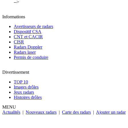
-->
Informations
Avertisseurs de radars
Dispositif CSA
CNT et CACIR
CISR
Radars Doppler
Radars laser
Permis de conduire
Divertissement
TOP 10
Images drôles
Jeux radars
Histoires drôles
MENU
Actualités
|
Nouveaux radars
|
Carte des radars
|
Ajouter un radar