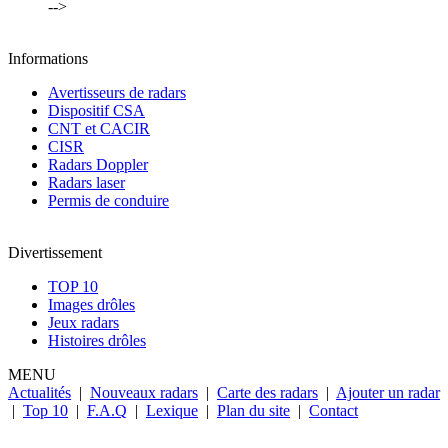
-->
Informations
Avertisseurs de radars
Dispositif CSA
CNT et CACIR
CISR
Radars Doppler
Radars laser
Permis de conduire
Divertissement
TOP 10
Images drôles
Jeux radars
Histoires drôles
MENU
Actualités
|
Nouveaux radars
|
Carte des radars
|
Ajouter un radar
|
Top 10
|
F.A.Q
|
Lexique
|
Plan du site
|
Contact