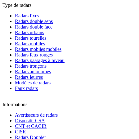
Type de radars
Radars fixes
Radars double sens
Radars double face
Radars urbains
Radars tourelles
Radars mobiles
Radars mobiles mobiles
Radars feux rouges
Radars passages à niveau
Radars tronçons
Radars autonomes
Radars leurres
Modèles de radars
Faux radars
Informations
Avertisseurs de radars
Dispositif CSA
CNT et CACIR
CISR
Radars Doppler