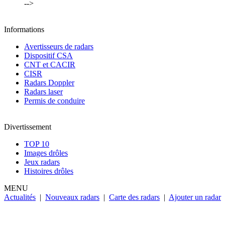
-->
Informations
Avertisseurs de radars
Dispositif CSA
CNT et CACIR
CISR
Radars Doppler
Radars laser
Permis de conduire
Divertissement
TOP 10
Images drôles
Jeux radars
Histoires drôles
MENU
Actualités
|
Nouveaux radars
|
Carte des radars
|
Ajouter un radar