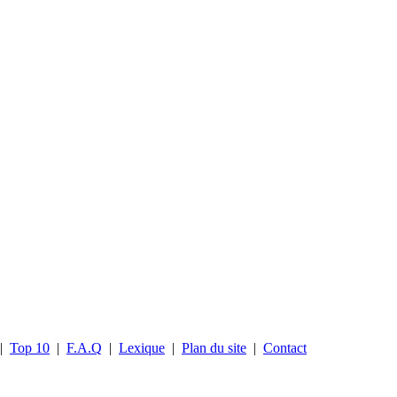
|
Top 10
|
F.A.Q
|
Lexique
|
Plan du site
|
Contact