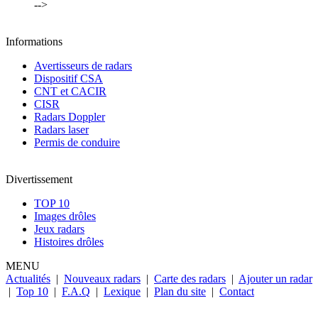
-->
Informations
Avertisseurs de radars
Dispositif CSA
CNT et CACIR
CISR
Radars Doppler
Radars laser
Permis de conduire
Divertissement
TOP 10
Images drôles
Jeux radars
Histoires drôles
MENU
Actualités
|
Nouveaux radars
|
Carte des radars
|
Ajouter un radar
|
Top 10
|
F.A.Q
|
Lexique
|
Plan du site
|
Contact