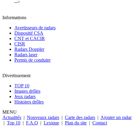
-->
Informations
Avertisseurs de radars
Dispositif CSA
CNT et CACIR
CISR
Radars Doppler
Radars laser
Permis de conduire
Divertissement
TOP 10
Images drôles
Jeux radars
Histoires drôles
MENU
Actualités
|
Nouveaux radars
|
Carte des radars
|
Ajouter un radar
|
Top 10
|
F.A.Q
|
Lexique
|
Plan du site
|
Contact