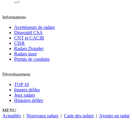
-->
Informations
Avertisseurs de radars
Dispositif CSA
CNT et CACIR
CISR
Radars Doppler
Radars laser
Permis de conduire
Divertissement
TOP 10
Images drôles
Jeux radars
Histoires drôles
MENU
Actualités
|
Nouveaux radars
|
Carte des radars
|
Ajouter un radar