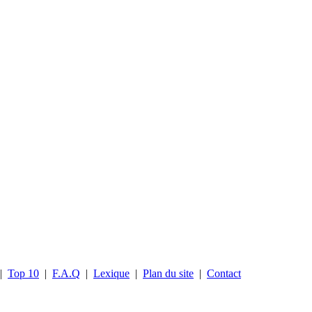
|
Top 10
|
F.A.Q
|
Lexique
|
Plan du site
|
Contact