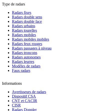
Type de radars
Radars fixes
Radars double sens
Radars double face
Radars urbains
Radars tourelles
Radars mobiles
Radars mobiles mobiles
Radars feux rouges
Radars passages à niveau
Radars tronçons
Radars autonomes
Radars leurres
Modèles de radars
Faux radars
Informations
Avertisseurs de radars
Dispositif CSA
CNT et CACIR
CISR
Radars Doppler