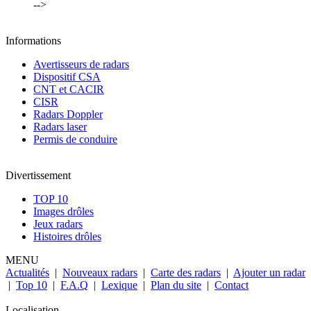
-->
Informations
Avertisseurs de radars
Dispositif CSA
CNT et CACIR
CISR
Radars Doppler
Radars laser
Permis de conduire
Divertissement
TOP 10
Images drôles
Jeux radars
Histoires drôles
MENU
Actualités
|
Nouveaux radars
|
Carte des radars
|
Ajouter un radar
|
Top 10
|
F.A.Q
|
Lexique
|
Plan du site
|
Contact
Localisation