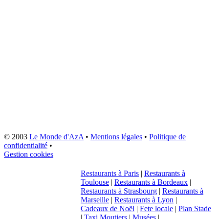
© 2003
Le Monde d'AzA
•
Mentions légales
•
Politique de
confidentialité
•
Gestion cookies
Restaurants à Paris
|
Restaurants à
Toulouse
|
Restaurants à Bordeaux
|
Restaurants à Strasbourg
|
Restaurants à
Marseille
|
Restaurants à Lyon
|
Cadeaux de Noël
|
Fete locale
|
Plan Stade
|
Taxi Moutiers
|
Musées
|