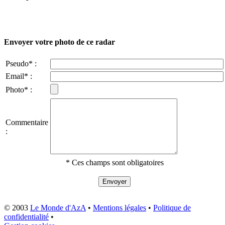
Envoyer votre photo de ce radar
Pseudo* :
Email* :
Photo* :
Commentaire
:
* Ces champs sont obligatoires
© 2003
Le Monde d'AzA
•
Mentions légales
•
Politique de
confidentialité
•