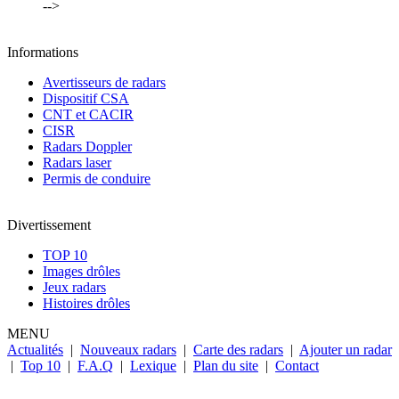
-->
Informations
Avertisseurs de radars
Dispositif CSA
CNT et CACIR
CISR
Radars Doppler
Radars laser
Permis de conduire
Divertissement
TOP 10
Images drôles
Jeux radars
Histoires drôles
MENU
Actualités
|
Nouveaux radars
|
Carte des radars
|
Ajouter un radar
|
Top 10
|
F.A.Q
|
Lexique
|
Plan du site
|
Contact