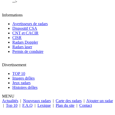
-->
Informations
Avertisseurs de radars
Dispositif CSA
CNT et CACIR
CISR
Radars Doppler
Radars laser
Permis de conduire
Divertissement
TOP 10
Images drôles
Jeux radars
Histoires drôles
MENU
Actualités
|
Nouveaux radars
|
Carte des radars
|
Ajouter un radar
|
Top 10
|
F.A.Q
|
Lexique
|
Plan du site
|
Contact