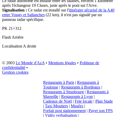
Le radar autonome est installé entre les falaises, environ 1 kilomètre
après l'échangeur 19 Cluses, juste après le pont sur l'Arve.
Signalisation :
Ce radar est installé sur l'
itinéraire sécurisé de la A40
entre Vougy et Sallanches
(22 km), il n'est pas signalé par un
panneau radar spécifique.
PK
21+312
Flash
Arrière
Localisation
A droite
© 2003
Le Monde d'AzA
•
Mentions légales
•
Politique de
confidentialité
•
Gestion cookies
Restaurants à Paris
|
Restaurants à
Toulouse
|
Restaurants à Bordeaux
|
Restaurants à Strasbourg
|
Restaurants à
Marseille
|
Restaurants à Lyon
|
Cadeaux de Noël
|
Fete locale
|
Plan Stade
|
Taxi Moutiers
|
Musées
|
Forfait post stationnement
|
Payer son FPS
|
Vidéo verbalisation
|