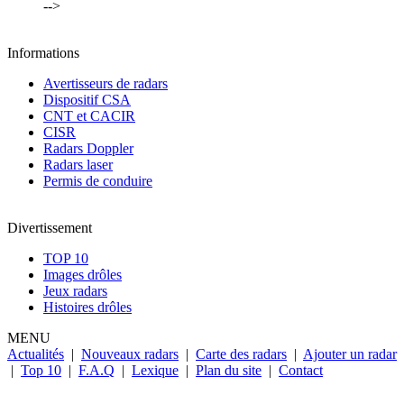
-->
Informations
Avertisseurs de radars
Dispositif CSA
CNT et CACIR
CISR
Radars Doppler
Radars laser
Permis de conduire
Divertissement
TOP 10
Images drôles
Jeux radars
Histoires drôles
MENU
Actualités
|
Nouveaux radars
|
Carte des radars
|
Ajouter un radar
|
Top 10
|
F.A.Q
|
Lexique
|
Plan du site
|
Contact