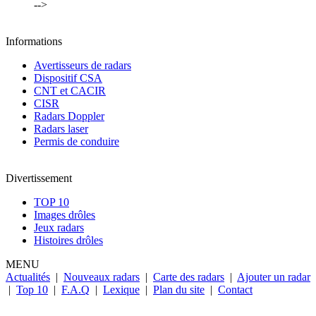
-->
Informations
Avertisseurs de radars
Dispositif CSA
CNT et CACIR
CISR
Radars Doppler
Radars laser
Permis de conduire
Divertissement
TOP 10
Images drôles
Jeux radars
Histoires drôles
MENU
Actualités
|
Nouveaux radars
|
Carte des radars
|
Ajouter un radar
|
Top 10
|
F.A.Q
|
Lexique
|
Plan du site
|
Contact