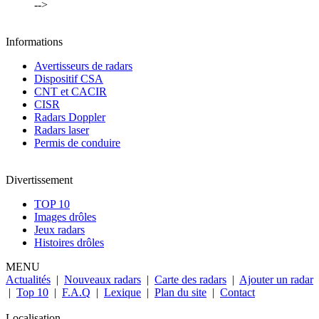
-->
Informations
Avertisseurs de radars
Dispositif CSA
CNT et CACIR
CISR
Radars Doppler
Radars laser
Permis de conduire
Divertissement
TOP 10
Images drôles
Jeux radars
Histoires drôles
MENU
Actualités
|
Nouveaux radars
|
Carte des radars
|
Ajouter un radar
|
Top 10
|
F.A.Q
|
Lexique
|
Plan du site
|
Contact
Localisation