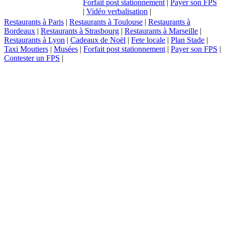
Forfait post stationnement
|
Payer son FPS
|
Vidéo verbalisation
|
Restaurants à Paris
|
Restaurants à Toulouse
|
Restaurants à
Bordeaux
|
Restaurants à Strasbourg
|
Restaurants à Marseille
|
Restaurants à Lyon
|
Cadeaux de Noël
|
Fete locale
|
Plan Stade
|
Taxi Moutiers
|
Musées
|
Forfait post stationnement
|
Payer son FPS
|
Contester un FPS
|