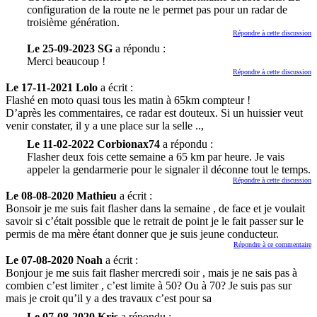
configuration de la route ne le permet pas pour un radar de
troisième génération.
Répondre à cette discussion
Le 25-09-2023 SG
a répondu :
Merci beaucoup !
Répondre à cette discussion
Le 17-11-2021 Lolo
a écrit :
Flashé en moto quasi tous les matin à 65km compteur !
D’après les commentaires, ce radar est douteux. Si un huissier veut
venir constater, il y a une place sur la selle ..,
Le 11-02-2022 Corbionax74
a répondu :
Flasher deux fois cette semaine a 65 km par heure. Je vais
appeler la gendarmerie pour le signaler il déconne tout le temps.
Répondre à cette discussion
Le 08-08-2020 Mathieu
a écrit :
Bonsoir je me suis fait flasher dans la semaine , de face et je voulait
savoir si c’était possible que le retrait de point je le fait passer sur le
permis de ma mère étant donner que je suis jeune conducteur.
Répondre à ce commentaire
Le 07-08-2020 Noah
a écrit :
Bonjour je me suis fait flasher mercredi soir , mais je ne sais pas à
combien c’est limiter , c’est limite à 50? Ou à 70? Je suis pas sur
mais je croit qu’il y a des travaux c’est pour sa
Le 07-08-2020 Kris
a répondu :