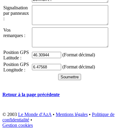
Signalisation
par panneaux
:
Vos
remarques :
Position GPS
(Format décimal)
Latitude :
Position GPS
(Format décimal)
Longitude :
Retour à la page précédente
© 2003
Le Monde d'AzA
•
Mentions légales
•
Politique de
confidentialité
•
Gestion cookies