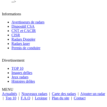
-->
Informations
Avertisseurs de radars
Dispositif CSA
CNT et CACIR
CISR
Radars Doppler
Radars laser
Permis de conduire
Divertissement
TOP 10
Images drôles
Jeux radars
Histoires drôles
MENU
Actualités
|
Nouveaux radars
|
Carte des radars
|
Ajouter un radar
|
Top 10
|
F.A.Q
|
Lexique
|
Plan du site
|
Contact