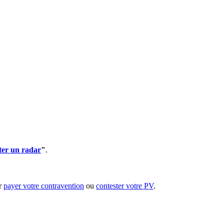
ter un radar
"
.
ur
payer votre contravention
ou
contester votre PV
.