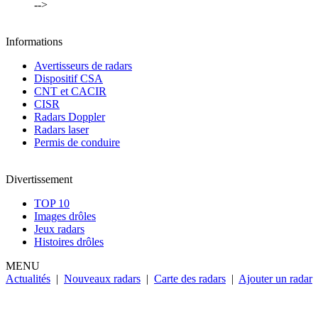
-->
Informations
Avertisseurs de radars
Dispositif CSA
CNT et CACIR
CISR
Radars Doppler
Radars laser
Permis de conduire
Divertissement
TOP 10
Images drôles
Jeux radars
Histoires drôles
MENU
Actualités
|
Nouveaux radars
|
Carte des radars
|
Ajouter un radar