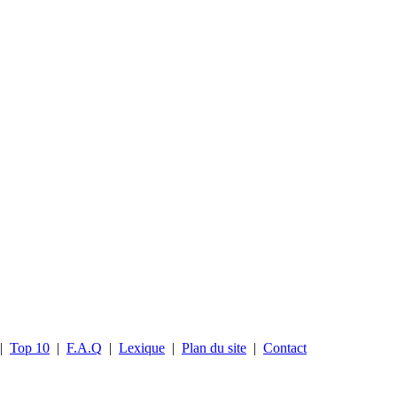
|
Top 10
|
F.A.Q
|
Lexique
|
Plan du site
|
Contact