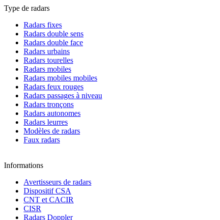
Type de radars
Radars fixes
Radars double sens
Radars double face
Radars urbains
Radars tourelles
Radars mobiles
Radars mobiles mobiles
Radars feux rouges
Radars passages à niveau
Radars tronçons
Radars autonomes
Radars leurres
Modèles de radars
Faux radars
Informations
Avertisseurs de radars
Dispositif CSA
CNT et CACIR
CISR
Radars Doppler