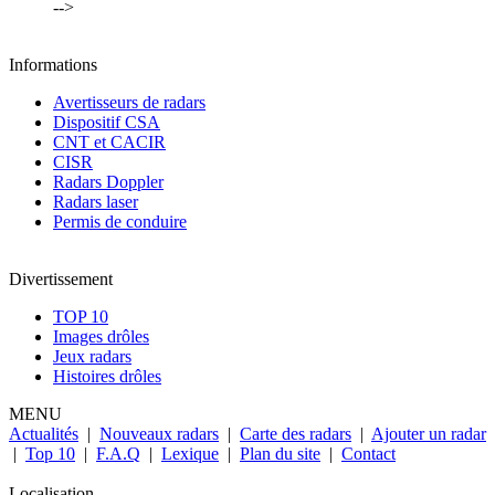
-->
Informations
Avertisseurs de radars
Dispositif CSA
CNT et CACIR
CISR
Radars Doppler
Radars laser
Permis de conduire
Divertissement
TOP 10
Images drôles
Jeux radars
Histoires drôles
MENU
Actualités
|
Nouveaux radars
|
Carte des radars
|
Ajouter un radar
|
Top 10
|
F.A.Q
|
Lexique
|
Plan du site
|
Contact
Localisation