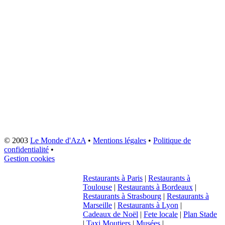
© 2003
Le Monde d'AzA
•
Mentions légales
•
Politique de
confidentialité
•
Gestion cookies
Restaurants à Paris
|
Restaurants à
Toulouse
|
Restaurants à Bordeaux
|
Restaurants à Strasbourg
|
Restaurants à
Marseille
|
Restaurants à Lyon
|
Cadeaux de Noël
|
Fete locale
|
Plan Stade
|
Taxi Moutiers
|
Musées
|