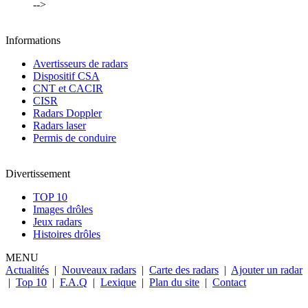
-->
Informations
Avertisseurs de radars
Dispositif CSA
CNT et CACIR
CISR
Radars Doppler
Radars laser
Permis de conduire
Divertissement
TOP 10
Images drôles
Jeux radars
Histoires drôles
MENU
Actualités
|
Nouveaux radars
|
Carte des radars
|
Ajouter un radar
|
Top 10
|
F.A.Q
|
Lexique
|
Plan du site
|
Contact