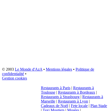
© 2003
Le Monde d'AzA
•
Mentions légales
•
Politique de
confidentialité
•
Gestion cookies
Restaurants à Paris
|
Restaurants à
Toulouse
|
Restaurants à Bordeaux
|
Restaurants à Strasbourg
|
Restaurants à
Marseille
|
Restaurants à Lyon
|
Cadeaux de Noël
|
Fete locale
|
Plan Stade
|
Taxi Moutiers
|
Musées
|