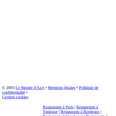
© 2003
Le Monde d'AzA
•
Mentions légales
•
Politique de
confidentialité
•
Gestion cookies
Restaurants à Paris
|
Restaurants à
Toulouse
|
Restaurants à Bordeaux
|