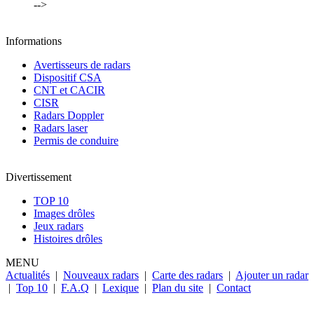
-->
Informations
Avertisseurs de radars
Dispositif CSA
CNT et CACIR
CISR
Radars Doppler
Radars laser
Permis de conduire
Divertissement
TOP 10
Images drôles
Jeux radars
Histoires drôles
MENU
Actualités
|
Nouveaux radars
|
Carte des radars
|
Ajouter un radar
|
Top 10
|
F.A.Q
|
Lexique
|
Plan du site
|
Contact