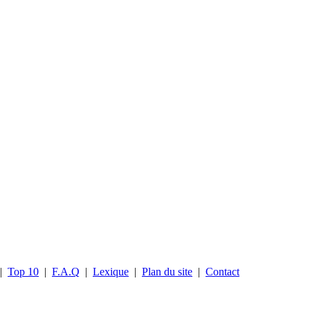
|
Top 10
|
F.A.Q
|
Lexique
|
Plan du site
|
Contact