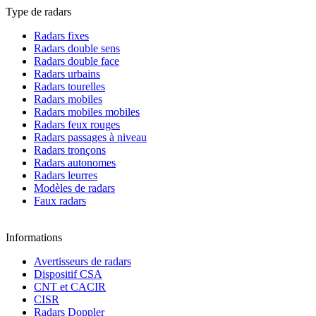
Type de radars
Radars fixes
Radars double sens
Radars double face
Radars urbains
Radars tourelles
Radars mobiles
Radars mobiles mobiles
Radars feux rouges
Radars passages à niveau
Radars tronçons
Radars autonomes
Radars leurres
Modèles de radars
Faux radars
Informations
Avertisseurs de radars
Dispositif CSA
CNT et CACIR
CISR
Radars Doppler