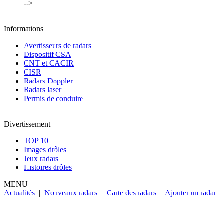
-->
Informations
Avertisseurs de radars
Dispositif CSA
CNT et CACIR
CISR
Radars Doppler
Radars laser
Permis de conduire
Divertissement
TOP 10
Images drôles
Jeux radars
Histoires drôles
MENU
Actualités
|
Nouveaux radars
|
Carte des radars
|
Ajouter un radar