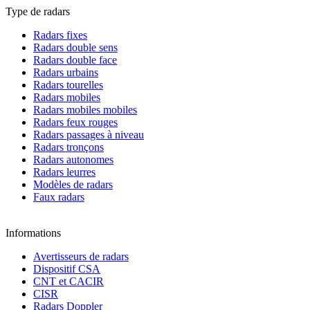
Type de radars
Radars fixes
Radars double sens
Radars double face
Radars urbains
Radars tourelles
Radars mobiles
Radars mobiles mobiles
Radars feux rouges
Radars passages à niveau
Radars tronçons
Radars autonomes
Radars leurres
Modèles de radars
Faux radars
Informations
Avertisseurs de radars
Dispositif CSA
CNT et CACIR
CISR
Radars Doppler