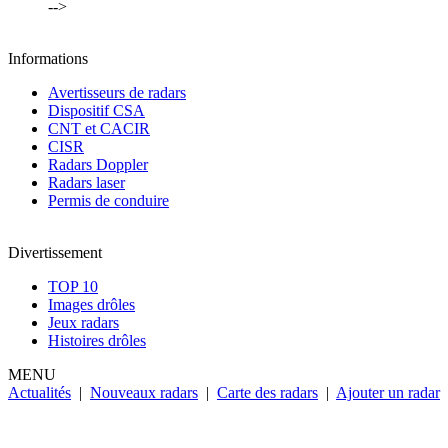
-->
Informations
Avertisseurs de radars
Dispositif CSA
CNT et CACIR
CISR
Radars Doppler
Radars laser
Permis de conduire
Divertissement
TOP 10
Images drôles
Jeux radars
Histoires drôles
MENU
Actualités
|
Nouveaux radars
|
Carte des radars
|
Ajouter un radar