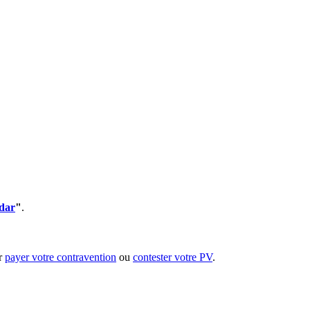
dar
"
.
ur
payer votre contravention
ou
contester votre PV
.