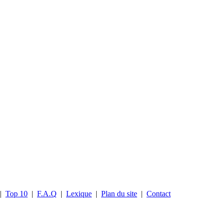
|
Top 10
|
F.A.Q
|
Lexique
|
Plan du site
|
Contact