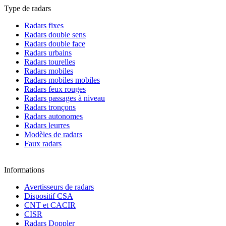
Type de radars
Radars fixes
Radars double sens
Radars double face
Radars urbains
Radars tourelles
Radars mobiles
Radars mobiles mobiles
Radars feux rouges
Radars passages à niveau
Radars tronçons
Radars autonomes
Radars leurres
Modèles de radars
Faux radars
Informations
Avertisseurs de radars
Dispositif CSA
CNT et CACIR
CISR
Radars Doppler