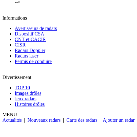
-->
Informations
Avertisseurs de radars
Dispositif CSA
CNT et CACIR
CISR
Radars Doppler
Radars laser
Permis de conduire
Divertissement
TOP 10
Images drôles
Jeux radars
Histoires drôles
MENU
Actualités
|
Nouveaux radars
|
Carte des radars
|
Ajouter un radar