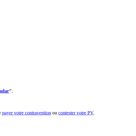
radar
"
.
ur
payer votre contravention
ou
contester votre PV
.