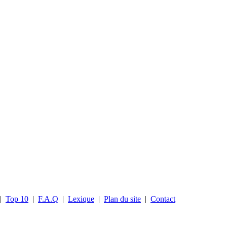
|
Top 10
|
F.A.Q
|
Lexique
|
Plan du site
|
Contact