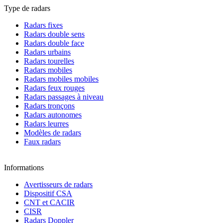
Type de radars
Radars fixes
Radars double sens
Radars double face
Radars urbains
Radars tourelles
Radars mobiles
Radars mobiles mobiles
Radars feux rouges
Radars passages à niveau
Radars tronçons
Radars autonomes
Radars leurres
Modèles de radars
Faux radars
Informations
Avertisseurs de radars
Dispositif CSA
CNT et CACIR
CISR
Radars Doppler