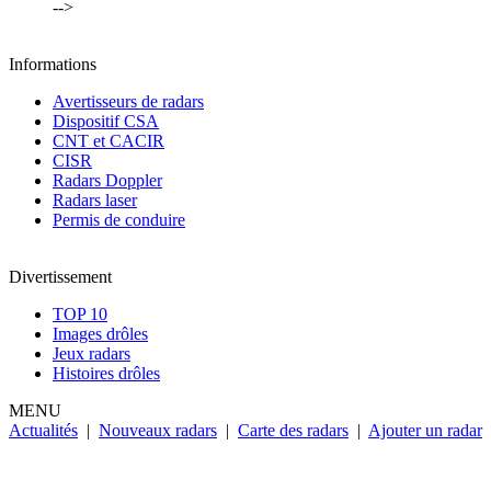
-->
Informations
Avertisseurs de radars
Dispositif CSA
CNT et CACIR
CISR
Radars Doppler
Radars laser
Permis de conduire
Divertissement
TOP 10
Images drôles
Jeux radars
Histoires drôles
MENU
Actualités
|
Nouveaux radars
|
Carte des radars
|
Ajouter un radar