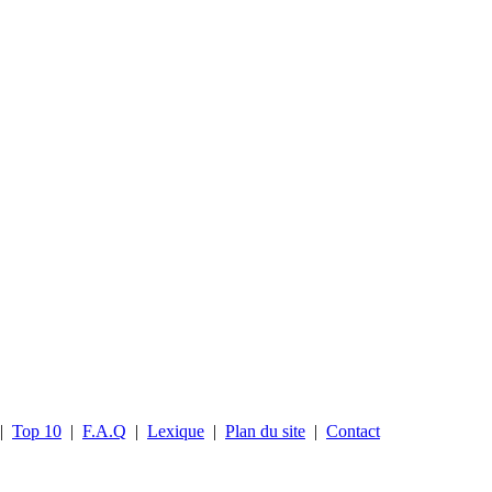
|
Top 10
|
F.A.Q
|
Lexique
|
Plan du site
|
Contact