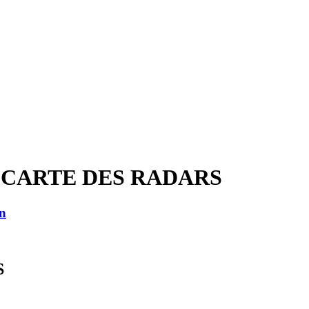
T CARTE DES RADARS
in
S