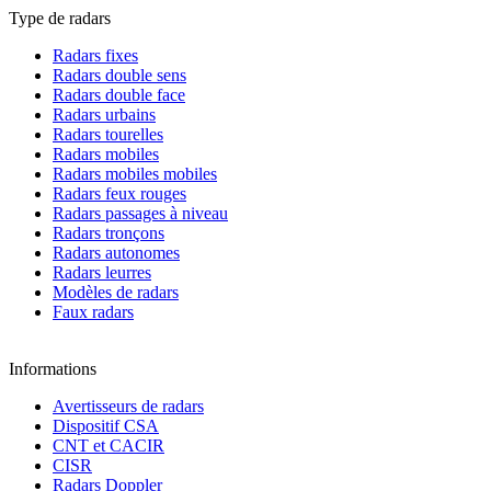
Type de radars
Radars fixes
Radars double sens
Radars double face
Radars urbains
Radars tourelles
Radars mobiles
Radars mobiles mobiles
Radars feux rouges
Radars passages à niveau
Radars tronçons
Radars autonomes
Radars leurres
Modèles de radars
Faux radars
Informations
Avertisseurs de radars
Dispositif CSA
CNT et CACIR
CISR
Radars Doppler