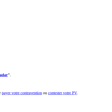
radar
"
.
ur
payer votre contravention
ou
contester votre PV
.