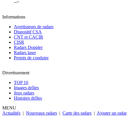
-->
Informations
Avertisseurs de radars
Dispositif CSA
CNT et CACIR
CISR
Radars Doppler
Radars laser
Permis de conduire
Divertissement
TOP 10
Images drôles
Jeux radars
Histoires drôles
MENU
Actualités
|
Nouveaux radars
|
Carte des radars
|
Ajouter un radar