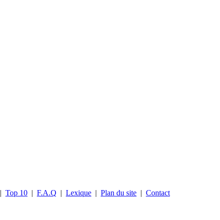
|
Top 10
|
F.A.Q
|
Lexique
|
Plan du site
|
Contact