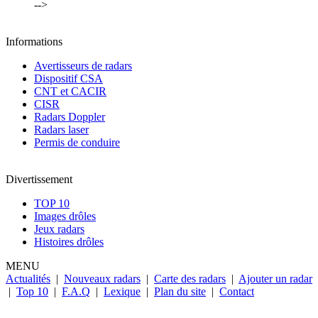
-->
Informations
Avertisseurs de radars
Dispositif CSA
CNT et CACIR
CISR
Radars Doppler
Radars laser
Permis de conduire
Divertissement
TOP 10
Images drôles
Jeux radars
Histoires drôles
MENU
Actualités
|
Nouveaux radars
|
Carte des radars
|
Ajouter un radar
|
Top 10
|
F.A.Q
|
Lexique
|
Plan du site
|
Contact