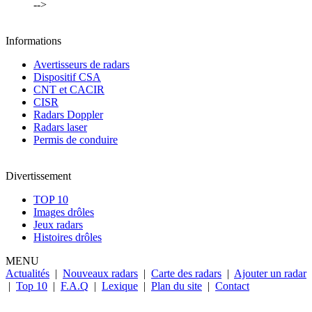
-->
Informations
Avertisseurs de radars
Dispositif CSA
CNT et CACIR
CISR
Radars Doppler
Radars laser
Permis de conduire
Divertissement
TOP 10
Images drôles
Jeux radars
Histoires drôles
MENU
Actualités
|
Nouveaux radars
|
Carte des radars
|
Ajouter un radar
|
Top 10
|
F.A.Q
|
Lexique
|
Plan du site
|
Contact