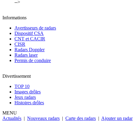
-->
Informations
Avertisseurs de radars
Dispositif CSA
CNT et CACIR
CISR
Radars Doppler
Radars laser
Permis de conduire
Divertissement
TOP 10
Images drôles
Jeux radars
Histoires drôles
MENU
Actualités
|
Nouveaux radars
|
Carte des radars
|
Ajouter un radar