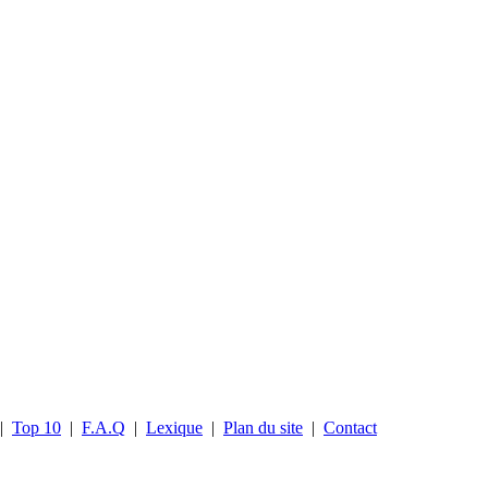
|
Top 10
|
F.A.Q
|
Lexique
|
Plan du site
|
Contact