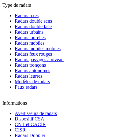
Type de radars
Radars fixes
Radars double sens
Radars double face
Radars urbains
Radars tourelles
Radars mobiles
Radars mobiles mobiles
Radars feux rouges
Radars passages à niveau
Radars tronçons
Radars autonomes
Radars leurres
Modèles de radars
Faux radars
Informations
Avertisseurs de radars
Dispositif CSA
CNT et CACIR
CISR
Radars Doppler