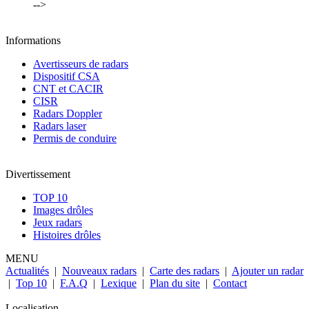
-->
Informations
Avertisseurs de radars
Dispositif CSA
CNT et CACIR
CISR
Radars Doppler
Radars laser
Permis de conduire
Divertissement
TOP 10
Images drôles
Jeux radars
Histoires drôles
MENU
Actualités
|
Nouveaux radars
|
Carte des radars
|
Ajouter un radar
|
Top 10
|
F.A.Q
|
Lexique
|
Plan du site
|
Contact
Localisation