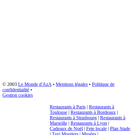
© 2003
Le Monde d'AzA
•
Mentions légales
•
Politique de
confidentialité
•
Gestion cookies
Restaurants à Paris
|
Restaurants à
Toulouse
|
Restaurants à Bordeaux
|
Restaurants à Strasbourg
|
Restaurants à
Marseille
|
Restaurants à Lyon
|
Cadeaux de Noël
|
Fete locale
|
Plan Stade
|
Taxi Moutiers
|
Musées
|