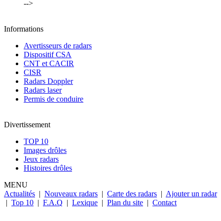
-->
Informations
Avertisseurs de radars
Dispositif CSA
CNT et CACIR
CISR
Radars Doppler
Radars laser
Permis de conduire
Divertissement
TOP 10
Images drôles
Jeux radars
Histoires drôles
MENU
Actualités
|
Nouveaux radars
|
Carte des radars
|
Ajouter un radar
|
Top 10
|
F.A.Q
|
Lexique
|
Plan du site
|
Contact