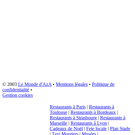
© 2003
Le Monde d'AzA
•
Mentions légales
•
Politique de
confidentialité
•
Gestion cookies
Restaurants à Paris
|
Restaurants à
Toulouse
|
Restaurants à Bordeaux
|
Restaurants à Strasbourg
|
Restaurants à
Marseille
|
Restaurants à Lyon
|
Cadeaux de Noël
|
Fete locale
|
Plan Stade
|
Taxi Moutiers
|
Musées
|