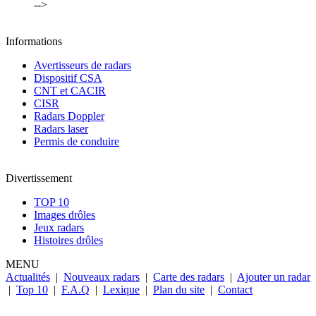
-->
Informations
Avertisseurs de radars
Dispositif CSA
CNT et CACIR
CISR
Radars Doppler
Radars laser
Permis de conduire
Divertissement
TOP 10
Images drôles
Jeux radars
Histoires drôles
MENU
Actualités
|
Nouveaux radars
|
Carte des radars
|
Ajouter un radar
|
Top 10
|
F.A.Q
|
Lexique
|
Plan du site
|
Contact