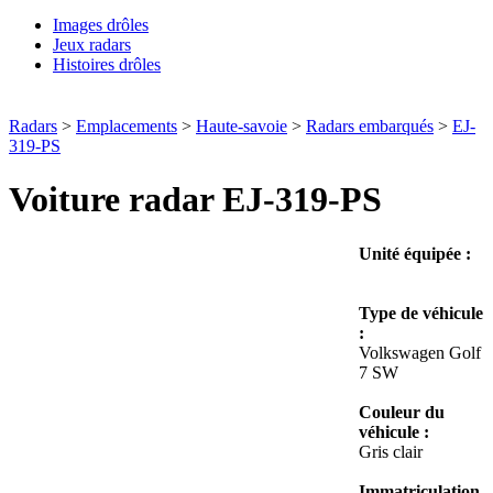
Images drôles
Jeux radars
Histoires drôles
Radars
>
Emplacements
>
Haute-savoie
>
Radars embarqués
>
EJ-
319-PS
Voiture radar EJ-319-PS
Unité équipée :
Type de véhicule
:
Volkswagen Golf
7 SW
Couleur du
véhicule :
Gris clair
Immatriculation