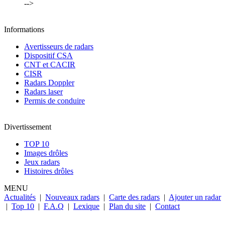
-->
Informations
Avertisseurs de radars
Dispositif CSA
CNT et CACIR
CISR
Radars Doppler
Radars laser
Permis de conduire
Divertissement
TOP 10
Images drôles
Jeux radars
Histoires drôles
MENU
Actualités
|
Nouveaux radars
|
Carte des radars
|
Ajouter un radar
|
Top 10
|
F.A.Q
|
Lexique
|
Plan du site
|
Contact