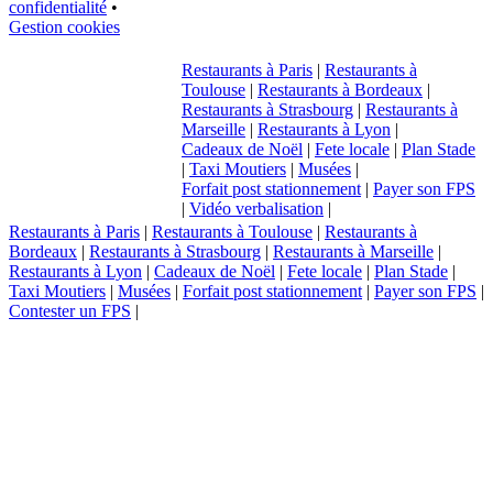
confidentialité
•
Gestion cookies
Restaurants à Paris
|
Restaurants à
Toulouse
|
Restaurants à Bordeaux
|
Restaurants à Strasbourg
|
Restaurants à
Marseille
|
Restaurants à Lyon
|
Cadeaux de Noël
|
Fete locale
|
Plan Stade
|
Taxi Moutiers
|
Musées
|
Forfait post stationnement
|
Payer son FPS
|
Vidéo verbalisation
|
Restaurants à Paris
|
Restaurants à Toulouse
|
Restaurants à
Bordeaux
|
Restaurants à Strasbourg
|
Restaurants à Marseille
|
Restaurants à Lyon
|
Cadeaux de Noël
|
Fete locale
|
Plan Stade
|
Taxi Moutiers
|
Musées
|
Forfait post stationnement
|
Payer son FPS
|
Contester un FPS
|