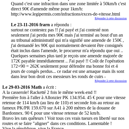
Quand c'est une infraction dans une zone limitée à 50km/h c'est
direct 90€ d'amende même pour 1km/h:
http://www.legipermis.com/infractions/exces-de-vitesse.html
Répondre à cette discussion
Le 23-11-2016 frarn
a répondu :
surtout ne contestez pas !! j'ai payé et j'ai contesté non
seulement j'ai perdu mes 90€ mais j'ai terminé au bout d'un an
au tribunal administratif qui m'a signifié une amende de 150€ ,
j'ai demandé les 90€ qui normalement devaient être consignés
était inclus dans l'amende, le procureur m'a répondu que oui ..
Quelques semaines plus tard je reçois une amende majorée de
172€ payable immédiatement .. J'ai payé !! Coût de l'opération
172+90 = 262€ seulement pour défendre ma bonne foi et 4
jours de congés perdus... ce radar est une arnaque mais ils sont
dans leur bon droit ces messieurs les ronds de cuirs -
Répondre à cette discussion
Le 29-03-2016 Math
a écrit :
A la casserole! Racketté 2 fois le même week-end !!
Première fois à l'aller à Allonzier PK 134.954. 45 € pour une vitesse
retenue de 114 km/h (au lieu de 110) et seconde fois au retour au
fameux PK/PR 159.670 sur A41 à 200 mètres de la douane de
Bardonnex. 90 € pour une vitesse retenue de 52 km/h.
Bravo les rats quêteurs ! Voir tous ces vrais tueurs en liberté sur nos
routes et se faire "aligner" dans ces conditions. Lamentable !
Vive la république, vive la France.