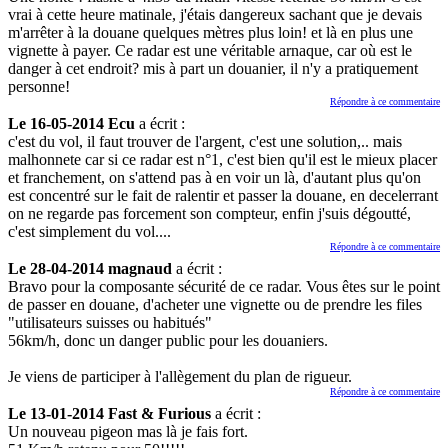
vrai à cette heure matinale, j'étais dangereux sachant que je devais
m'arrêter à la douane quelques mètres plus loin! et là en plus une
vignette à payer. Ce radar est une véritable arnaque, car où est le
danger à cet endroit? mis à part un douanier, il n'y a pratiquement
personne!
Répondre à ce commentaire
Le 16-05-2014 Ecu
a écrit :
c'est du vol, il faut trouver de l'argent, c'est une solution,.. mais
malhonnete car si ce radar est n°1, c'est bien qu'il est le mieux placer
et franchement, on s'attend pas à en voir un là, d'autant plus qu'on
est concentré sur le fait de ralentir et passer la douane, en decelerrant
on ne regarde pas forcement son compteur, enfin j'suis dégoutté,
c'est simplement du vol....
Répondre à ce commentaire
Le 28-04-2014 magnaud
a écrit :
Bravo pour la composante sécurité de ce radar. Vous êtes sur le point
de passer en douane, d'acheter une vignette ou de prendre les files
"utilisateurs suisses ou habitués"
56km/h, donc un danger public pour les douaniers.
Je viens de participer à l'allègement du plan de rigueur.
Répondre à ce commentaire
Le 13-01-2014 Fast & Furious
a écrit :
Un nouveau pigeon mas là je fais fort.