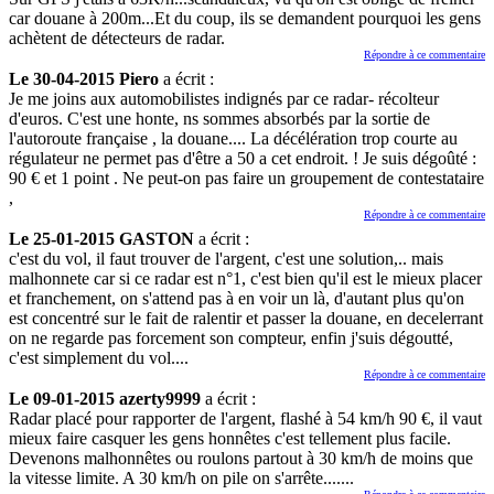
car douane à 200m...Et du coup, ils se demandent pourquoi les gens
achètent de détecteurs de radar.
Répondre à ce commentaire
Le 30-04-2015 Piero
a écrit :
Je me joins aux automobilistes indignés par ce radar- récolteur
d'euros. C'est une honte, ns sommes absorbés par la sortie de
l'autoroute française , la douane.... La décélération trop courte au
régulateur ne permet pas d'être a 50 a cet endroit. ! Je suis dégoûté :
90 € et 1 point . Ne peut-on pas faire un groupement de contestataire
,
Répondre à ce commentaire
Le 25-01-2015 GASTON
a écrit :
c'est du vol, il faut trouver de l'argent, c'est une solution,.. mais
malhonnete car si ce radar est n°1, c'est bien qu'il est le mieux placer
et franchement, on s'attend pas à en voir un là, d'autant plus qu'on
est concentré sur le fait de ralentir et passer la douane, en decelerrant
on ne regarde pas forcement son compteur, enfin j'suis dégoutté,
c'est simplement du vol....
Répondre à ce commentaire
Le 09-01-2015 azerty9999
a écrit :
Radar placé pour rapporter de l'argent, flashé à 54 km/h 90 €, il vaut
mieux faire casquer les gens honnêtes c'est tellement plus facile.
Devenons malhonnêtes ou roulons partout à 30 km/h de moins que
la vitesse limite. A 30 km/h on pile on s'arrête.......