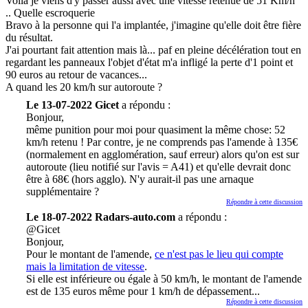
Voila je viens d'y passer aussi avec une vitesse retenue de 51 Km/h
.. Quelle escroquerie
Bravo à la personne qui l'a implantée, j'imagine qu'elle doit être fière
du résultat.
J'ai pourtant fait attention mais là... paf en pleine décélération tout en
regardant les panneaux l'objet d'état m'a infligé la perte d'1 point et
90 euros au retour de vacances...
A quand les 20 km/h sur autoroute ?
Le 13-07-2022 Gicet
a répondu :
Bonjour,
même punition pour moi pour quasiment la même chose: 52
km/h retenu ! Par contre, je ne comprends pas l'amende à 135€
(normalement en agglomération, sauf erreur) alors qu'on est sur
autoroute (lieu notifié sur l'avis = A41) et qu'elle devrait donc
être à 68€ (hors agglo). N'y aurait-il pas une arnaque
supplémentaire ?
Répondre à cette discussion
Le 18-07-2022 Radars-auto.com
a répondu :
@Gicet
Bonjour,
Pour le montant de l'amende,
ce n'est pas le lieu qui compte
mais la limitation de vitesse
.
Si elle est inférieure ou égale à 50 km/h, le montant de l'amende
est de 135 euros même pour 1 km/h de dépassement...
Répondre à cette discussion