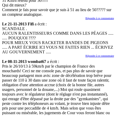
51 Km/h retenu pour 50!!!!!
Qui dit mieux?
Comment je fais pour savoir que je suis à 51 au lieu de 50????? sur
un compteur analogique.
Répondre à ce commentaire
Le 21-11-2013 Fifi
a écrit :
SCANDALE .
AUCUN RALENTISSEURS COMME DANS LES PÉAGES .....
..... POUQUOI ????
POUR MIEUX VOUS RACKETER BANDES DE PIGEONS
..... A PART ÉCRIRE ICI VOUS NE FAITES RIEN ... ÉCRIVEZ
AU GOUVERNEMENT .....
Répondre à ce commentaire
Le 08-11-2013 wombat67
a écrit :
Pris le 26/10/13 à 59km/h par le champion de France des
mouchards! Ceci ne me console pas, et pas plus de savoir que
beaucoup partagent mon avis: zone de décélération trop brève pour
passer de 110 à 30 dans une zone où il faut de toute façon ralentir,
obligation d'une attention accrue (choix de la bonne file, autres
usagers, personnel de la douane,...) Moi qui roule quasiment
toujours avec le régulateur (dont le réglage n'est pas instantanné),
qui enrage d'être dépassé par la droite par des "gymkanistes", qui
peste contre les téléphoneurs au volant, je trouve bien injuste dêtre
pris pour une peccadille de 4 km/h. Mais selon que vous êtes
puissant ou misérable, les jugements de Cour vous feront blanc ou