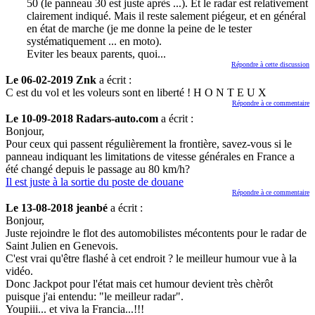
50 (le panneau 30 est juste après ...). Et le radar est relativement
clairement indiqué. Mais il reste salement piégeur, et en général
en état de marche (je me donne la peine de le tester
systématiquement ... en moto).
Eviter les beaux parents, quoi...
Répondre à cette discussion
Le 06-02-2019 Znk
a écrit :
C est du vol et les voleurs sont en liberté ! H O N T E U X
Répondre à ce commentaire
Le 10-09-2018 Radars-auto.com
a écrit :
Bonjour,
Pour ceux qui passent régulièrement la frontière, savez-vous si le
panneau indiquant les limitations de vitesse générales en France a
été changé depuis le passage au 80 km/h?
Il est juste à la sortie du poste de douane
Répondre à ce commentaire
Le 13-08-2018 jeanbé
a écrit :
Bonjour,
Juste rejoindre le flot des automobilistes mécontents pour le radar de
Saint Julien en Genevois.
C'est vrai qu'être flashé à cet endroit ? le meilleur humour vue à la
vidéo.
Donc Jackpot pour l'état mais cet humour devient très chèrôt
puisque j'ai entendu: "le meilleur radar".
Youpiii... et viva la Francia...!!!