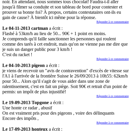
noir. En attendant, nous sommes tous chocolat! Faudra-t-il aller
jusqu'à filmer sa conduite et son tableau de bord pour contester et
prouver sa bonne foi? À propos, certains contestataires ont-ils eu
gain de cause? À bientôt ici même pour la réponse.
Répondre à ce commentaire
Le 04-11-2013 cartman
a écrit :
Flashé à 53km/h au lieu de 50... 90€ + 1 point en moins.
Je comprends qu'il faille sanctionner les personnes qui roulent
comme des tarés à cet endroit, mais qu'on ne vienne pas me dire que
je suis un danger public pour 3 km/h !
C'est du racket !
Répondre à ce commentaire
Le 04-10-2013 pigeon
a écrit :
je viens de recevoir un "avis de contravention" d'excès de vitesse sur
l'A1 à l'arrivée de la frontière Suisse le 26/09/2013 à 10h55: 62km/h
pour 50... Alors qu'il s'agit de vous aider dans une zone de
ralentissement, c'est en fait un piège. Soit 90€ et retrait d'un point de
permis: un impôt de plus injustifié!
Répondre à ce commentaire
Le 19-09-2013 Topgone
a écrit :
Une honte ce radar , abusif
On est vraiment pris pour des pigeons , voire des délinquants
Encore des impôts ,
Répondre à ce commentaire
Le 17-09-2013 honteux
a écrit :