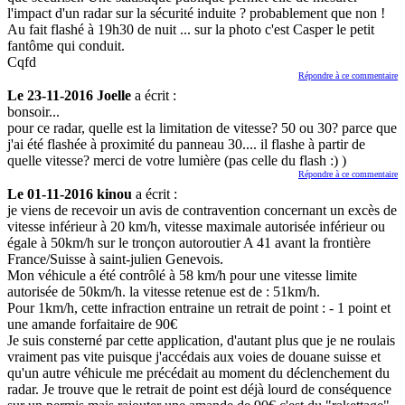
l'impact d'un radar sur la sécurité induite ? probablement que non !
Au fait flashé à 19h30 de nuit ... sur la photo c'est Casper le petit
fantôme qui conduit.
Cqfd
Répondre à ce commentaire
Le 23-11-2016 Joelle
a écrit :
bonsoir...
pour ce radar, quelle est la limitation de vitesse? 50 ou 30? parce que
j'ai été flashée à proximité du panneau 30.... il flashe à partir de
quelle vitesse? merci de votre lumière (pas celle du flash :) )
Répondre à ce commentaire
Le 01-11-2016 kinou
a écrit :
je viens de recevoir un avis de contravention concernant un excès de
vitesse inférieur à 20 km/h, vitesse maximale autorisée inférieur ou
égale à 50km/h sur le tronçon autoroutier A 41 avant la frontière
France/Suisse à saint-julien Genevois.
Mon véhicule a été contrôlé à 58 km/h pour une vitesse limite
autorisée de 50km/h. la vitesse retenue est de : 51km/h.
Pour 1km/h, cette infraction entraine un retrait de point : - 1 point et
une amande forfaitaire de 90€
Je suis consterné par cette application, d'autant plus que je ne roulais
vraiment pas vite puisque j'accédais aux voies de douane suisse et
qu'un autre véhicule me précédait au moment du déclenchement du
radar. Je trouve que le retrait de point est déjà lourd de conséquence