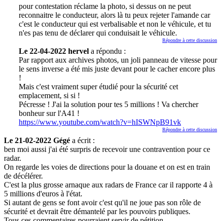
pour contestation réclame la photo, si dessus on ne peut
reconnaitre le conducteur, alors là tu peux rejeter l'amande car
c'est le conducteur qui est verbalisable et non le véhicule, et tu
n'es pas tenu de déclarer qui conduisait le véhicule.
Répondre à cette discussion
Le 22-04-2022 hervel
a répondu :
Par rapport aux archives photos, un joli panneau de vitesse pour
le sens inverse a été mis juste devant pour le cacher encore plus
!
Mais c'est vraiment super étudié pour la sécurité cet
emplacement, si si !
Pécresse ! J'ai la solution pour tes 5 millions ! Va chercher
bonheur sur l'A41 !
https://www.youtube.com/watch?v=hISWNpB91vk
Répondre à cette discussion
Le 21-02-2022 Gégé
a écrit :
ben moi aussi j'ai été surpris de recevoir une contravention pour ce
radar.
On regarde les voies de directions pour la douane et on est en train
de décélérer.
C'est la plus grosse arnaque aux radars de France car il rapporte 4 à
5 millions d'euros à l'état.
Si autant de gens se font avoir c'est qu'il ne joue pas son rôle de
sécurité et devrait être démantelé par les pouvoirs publiques.
Tous ces commentaires pourraient servir de pétition.