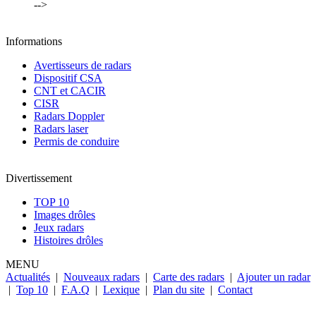
-->
Informations
Avertisseurs de radars
Dispositif CSA
CNT et CACIR
CISR
Radars Doppler
Radars laser
Permis de conduire
Divertissement
TOP 10
Images drôles
Jeux radars
Histoires drôles
MENU
Actualités
|
Nouveaux radars
|
Carte des radars
|
Ajouter un radar
|
Top 10
|
F.A.Q
|
Lexique
|
Plan du site
|
Contact