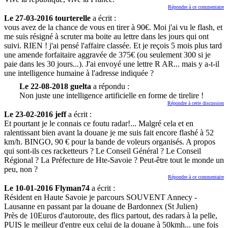
Répondre à ce commentaire
Le 27-03-2016 tourterelle
a écrit :
vous avez de la chance de vous en tirer à 90€. Moi j'ai vu le flash, et
me suis résigné à scruter ma boite au lettre dans les jours qui ont
suivi. RIEN ! j'ai pensé l'affaire classée. Et je reçois 5 mois plus tard
une amende forfaitaire aggravée de 375€ (ou seulement 300 si je
paie dans les 30 jours...). J'ai envoyé une lettre R AR... mais y a-t-il
une intelligence humaine à l'adresse indiquée ?
Le 22-08-2018 guelta
a répondu :
Non juste une intelligence artificielle en forme de tirelire !
Répondre à cette discussion
Le 23-02-2016 jeff
a écrit :
Et pourtant je le connais ce foutu radar!... Malgré cela et en
ralentissant bien avant la douane je me suis fait encore flashé à 52
km/h. BINGO, 90 € pour la bande de voleurs organisés. A propos
qui sont-ils ces racketteurs ? Le Conseil Général ? Le Conseil
Régional ? La Préfecture de Hte-Savoie ? Peut-être tout le monde un
peu, non ?
Répondre à ce commentaire
Le 10-01-2016 Flyman74
a écrit :
Résident en Haute Savoie je parcours SOUVENT Annecy -
Lausanne en passant par la douane de Bardonnex (St Julien)
Près de 10Euros d'autoroute, des flics partout, des radars à la pelle,
PUIS le meilleur d'entre eux celui de la douane à 50kmh... une fois