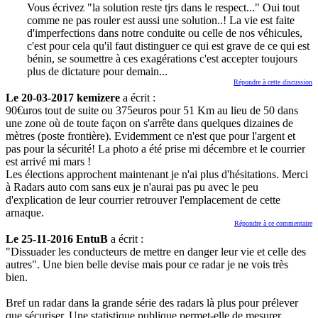
Vous écrivez "la solution reste tjrs dans le respect..." Oui tout
comme ne pas rouler est aussi une solution..! La vie est faite
d'imperfections dans notre conduite ou celle de nos véhicules,
c'est pour cela qu'il faut distinguer ce qui est grave de ce qui est
bénin, se soumettre à ces exagérations c'est accepter toujours
plus de dictature pour demain...
Répondre à cette discussion
Le 20-03-2017 kemizere
a écrit :
90€uros tout de suite ou 375euros pour 51 Km au lieu de 50 dans
une zone où de toute façon on s'arrête dans quelques dizaines de
mètres (poste frontière). Evidemment ce n'est que pour l'argent et
pas pour la sécurité! La photo a été prise mi décembre et le courrier
est arrivé mi mars !
Les élections approchent maintenant je n'ai plus d'hésitations. Merci
à Radars auto com sans eux je n'aurai pas pu avec le peu
d'explication de leur courrier retrouver l'emplacement de cette
arnaque.
Répondre à ce commentaire
Le 25-11-2016 EntuB
a écrit :
"Dissuader les conducteurs de mettre en danger leur vie et celle des
autres". Une bien belle devise mais pour ce radar je ne vois très
bien.
Bref un radar dans la grande série des radars là plus pour prélever
que sécuriser. Une statistique publique permet-elle de mesurer