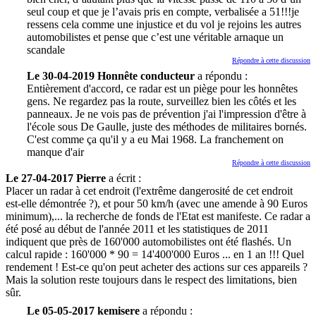
seul coup et que je l’avais pris en compte, verbalisée a 51!!!je
ressens cela comme une injustice et du vol je rejoins les autres
automobilistes et pense que c’est une véritable arnaque un
scandale
Répondre à cette discussion
Le 30-04-2019 Honnête conducteur
a répondu :
Entièrement d'accord, ce radar est un piège pour les honnêtes
gens. Ne regardez pas la route, surveillez bien les côtés et les
panneaux. Je ne vois pas de prévention j'ai l'impression d'être à
l'école sous De Gaulle, juste des méthodes de militaires bornés.
C'est comme ça qu'il y a eu Mai 1968. La franchement on
manque d'air
Répondre à cette discussion
Le 27-04-2017 Pierre
a écrit :
Placer un radar à cet endroit (l'extrême dangerosité de cet endroit
est-elle démontrée ?), et pour 50 km/h (avec une amende à 90 Euros
minimum),... la recherche de fonds de l'Etat est manifeste. Ce radar a
été posé au début de l'année 2011 et les statistiques de 2011
indiquent que près de 160'000 automobilistes ont été flashés. Un
calcul rapide : 160'000 * 90 = 14'400'000 Euros ... en 1 an !!! Quel
rendement ! Est-ce qu'on peut acheter des actions sur ces appareils ?
Mais la solution reste toujours dans le respect des limitations, bien
sûr.
Le 05-05-2017 kemisere
a répondu :