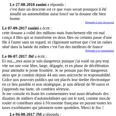
Le 27-08-2018 zanini
a répondu :
c'est dans un descente est ce que vous savait pourquoi il été
installé un automobiliste aurai foncé sur la douane elle bien
bonne
Répondre à cette discussion
Le 07-09-2017 zanini
a écrit :
cette douane a coûté des millions mais franchement elle est mal
conçu 4 files qui se transforme en deux files ou certains passe d'une
file à l'autre sans un regard, ni clignonant surtout que c'est un radars
situé dans la bande du milieu c'est l'un des meilleurs de france
Répondre à ce commentaire
Le 06-07-2017 Jhf
a écrit :
Et oui,,,,moi aussi je suis dangereux puisque j'ai roulé un peu trop
vite sur une voie libre, large, dégagée, et en phase de décélération
pour atteindre le poste frontière. Je ne pensais pas être dangereux
alors que je conduis depuis 44 ans sans anicroche ni responsabilité.
Grâce aux pouvoirs publics qui ont placés leur tirelire électronique
en ce lieu paisible et non stratégique, je suis délesté de 90 euros et
j'apprends ma faute, oh combien sérieuse.
Je me console en lisant les commentaires tout aussi désabusés des
dizaines de milliers d'automobilistes qui ont le tord, comme moi,de
rouler et contribuer ainsi à l'économie française en payant toutes les
taxes exorbitantes qui jalonnent notre quotidien. Merci le fisc !
Le 04-08-2017 JM
a répondu :