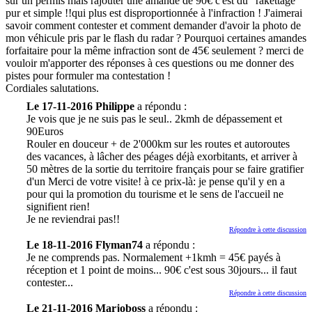
sur un permis mais rajouter une amande de 90€ c'est du "rakettage"
pur et simple !!qui plus est disproportionnée à l'infraction ! J'aimerai
savoir comment contester et comment demander d'avoir la photo de
mon véhicule pris par le flash du radar ? Pourquoi certaines amandes
forfaitaire pour la même infraction sont de 45€ seulement ? merci de
vouloir m'apporter des réponses à ces questions ou me donner des
pistes pour formuler ma contestation !
Cordiales salutations.
Le 17-11-2016 Philippe
a répondu :
Je vois que je ne suis pas le seul.. 2kmh de dépassement et
90Euros
Rouler en douceur + de 2'000km sur les routes et autoroutes
des vacances, à lâcher des péages déjà exorbitants, et arriver à
50 mètres de la sortie du territoire français pour se faire gratifier
d'un Merci de votre visite! à ce prix-là: je pense qu'il y en a
pour qui la promotion du tourisme et le sens de l'accueil ne
signifient rien!
Je ne reviendrai pas!!
Répondre à cette discussion
Le 18-11-2016 Flyman74
a répondu :
Je ne comprends pas. Normalement +1kmh = 45€ payés à
réception et 1 point de moins... 90€ c'est sous 30jours... il faut
contester...
Répondre à cette discussion
Le 21-11-2016 Marjoboss
a répondu :