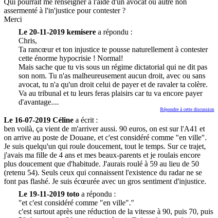
Qui pourrait me renseigner à l'aide d'un avocat ou autre non
assermenté à l'in'justice pour contester ?
Merci
Le 20-11-2019 kemisere
a répondu :
Chris,
Ta rancœur et ton injustice te pousse naturellement à contester
cette énorme hypocrisie ! Normal!
Mais sache que tu vis sous un régime dictatorial qui ne dit pas
son nom. Tu n'as malheureusement aucun droit, avec ou sans
avocat, tu n'a qu'un droit celui de payer et de ravaler ta colère.
Va au tribunal et tu leurs feras plaisirs car tu va encore payer
d'avantage....
Répondre à cette discussion
Le 16-07-2019 Céline
a écrit :
ben voilà, ça vient de m'arriver aussi. 90 euros, on est sur l'A41 et
on arrive au poste de Douane, et c'est considéré comme "en ville".
Je suis quelqu'un qui roule doucement, tout le temps. Sur ce trajet,
j'avais ma fille de 4 ans et mes beaux-parents et je roulais encore
plus doucement que d'habitude. J'aurais roulé à 59 au lieu de 50
(retenu 54). Seuls ceux qui connaissent l'existence du radar ne se
font pas flashé. Je suis écœurée avec un gros sentiment d'injustice.
Le 19-11-2019 toto
a répondu :
"et c'est considéré comme "en ville"."
c'est surtout après une réduction de la vitesse à 90, puis 70, puis