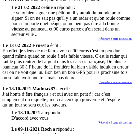
Le 21-02-2022 céline
a répondu :
je veux bien signer une pétition, il y aurait du monde pour
signer. Si on ne sait pas qu'il y a un radar et qu'on roule comme
pour n'importe quel péage, on ne peut pas être à la bonne
vitesse au panneau. et 90 euros parce qu'on serait dans un
secteur ville ...
Répondre à cette discussion
Le 13-02-2022 Ernest
a écrit :
En effet, je viens de me faire avoir et 90 euros c'est un peu dur
quand même quand on roule à très faible vitesse. C'est le radar qui
fait le plus rentrer de l'argent dans les caisses française; De plus le
panneau 30 à l' heure de la frontière lui bien visible induit en erreur
car on ne voit que lui. Bon ben un bon GPS pour la prochaine fois;
on se fait avoir une fois mais pas deux.
Répondre à ce commentaire
Le 18-10-2021 Madmax87
a écrit :
J’ai honte d’être français ( et oui avec un petit f ) car c’est
simplement du raquette , merci à ceux qui gouverne et j’espère
qu’un jour se sera eux les payeurs.
Le 18-10-2021
a répondu :
D'accord avec vous.
Répondre à cette discussion
Le 09-11-2021 Roch
a répondu :