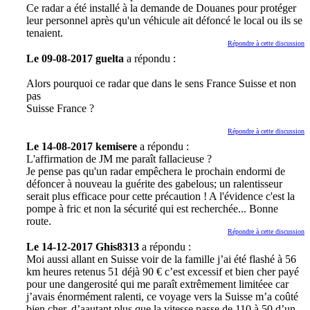
Ce radar a été installé à la demande de Douanes pour protéger
leur personnel après qu'un véhicule ait défoncé le local ou ils se
tenaient.
Répondre à cette discussion
Le 09-08-2017 guelta
a répondu :
Alors pourquoi ce radar que dans le sens France Suisse et non
pas
Suisse France ?
Répondre à cette discussion
Le 14-08-2017 kemisere
a répondu :
L'affirmation de JM me paraît fallacieuse ?
Je pense pas qu'un radar empêchera le prochain endormi de
défoncer à nouveau la guérite des gabelous; un ralentisseur
serait plus efficace pour cette précaution ! A l'évidence c'est la
pompe à fric et non la sécurité qui est recherchée... Bonne
route.
Répondre à cette discussion
Le 14-12-2017 Ghis8313
a répondu :
Moi aussi allant en Suisse voir de la famille j’ai été flashé à 56
km heures retenus 51 déjà 90 € c’est excessif et bien cher payé
pour une dangerosité qui me paraît extrêmement limitéee car
j’avais énormément ralenti, ce voyage vers la Suisse m’a coûté
bien cher, d’aautant plus que la vitesse passe de 110 à 50 d’un