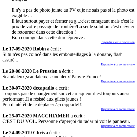
Il n'y a pas de photo jointe au PV et je ne sais pas si la photo est
exigible ...
Il faut surtout payer et fermer sa g...:c'est enrageant mais c'est le
prix de votre passage de frontière/La seule solution c'est d'éviter
de retourner dans cette direction !
Bon courage dans cette dure épreuve .
Répondre à cette discussion
Le 17-09-2020 Robin
a écrit :
Si tu n'es pas coincé dans les embouteillages à la douane, flash
assuré...
Répondre à ce commentaire
Le 20-08-2020 Le Prussien
a écrit :
Scandaleux,scandaleux,scandaleux!Pauvre France!
Répondre à ce commentaire
Le 30-07-2020 decapadio
a écrit :
Toujours pas de changement sur cet arnaqueur il est toujours aussi
performant .Il a résisté aux gilets jaunes !
Peu d'intérêt de le déplacer /ça rapporte!!!
Répondre à ce commentaire
Le 25-07-2020 MACCHIAMER
a écrit :
C'EST DU VOL. Perssonne c'aperçoi du radar ni voit le panneau.
Répondre à ce commentaire
Le 24-09-2019 Chris
a écrit :