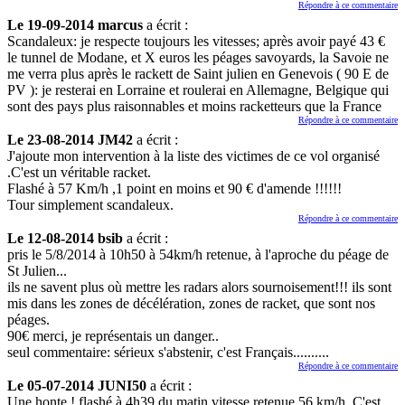
Répondre à ce commentaire
Le 19-09-2014 marcus
a écrit :
Scandaleux: je respecte toujours les vitesses; après avoir payé 43 €
le tunnel de Modane, et X euros les péages savoyards, la Savoie ne
me verra plus après le rackett de Saint julien en Genevois ( 90 E de
PV ): je resterai en Lorraine et roulerai en Allemagne, Belgique qui
sont des pays plus raisonnables et moins racketteurs que la France
Répondre à ce commentaire
Le 23-08-2014 JM42
a écrit :
J'ajoute mon intervention à la liste des victimes de ce vol organisé
.C'est un véritable racket.
Flashé à 57 Km/h ,1 point en moins et 90 € d'amende !!!!!!
Tour simplement scandaleux.
Répondre à ce commentaire
Le 12-08-2014 bsib
a écrit :
pris le 5/8/2014 à 10h50 à 54km/h retenue, à l'aproche du péage de
St Julien...
ils ne savent plus où mettre les radars alors sournoisement!!! ils sont
mis dans les zones de décélération, zones de racket, que sont nos
péages.
90€ merci, je représentais un danger..
seul commentaire: sérieux s'abstenir, c'est Français..........
Répondre à ce commentaire
Le 05-07-2014 JUNI50
a écrit :
Une honte ! flashé à 4h39 du matin vitesse retenue 56 km/h. C'est