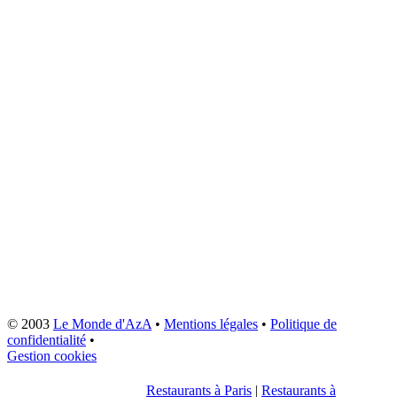
© 2003
Le Monde d'AzA
•
Mentions légales
•
Politique de
confidentialité
•
Gestion cookies
Restaurants à Paris
|
Restaurants à