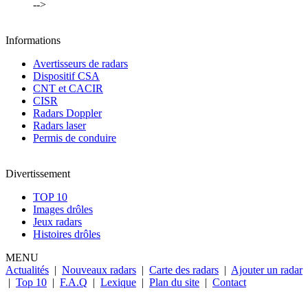
-->
Informations
Avertisseurs de radars
Dispositif CSA
CNT et CACIR
CISR
Radars Doppler
Radars laser
Permis de conduire
Divertissement
TOP 10
Images drôles
Jeux radars
Histoires drôles
MENU
Actualités
|
Nouveaux radars
|
Carte des radars
|
Ajouter un radar
|
Top 10
|
F.A.Q
|
Lexique
|
Plan du site
|
Contact