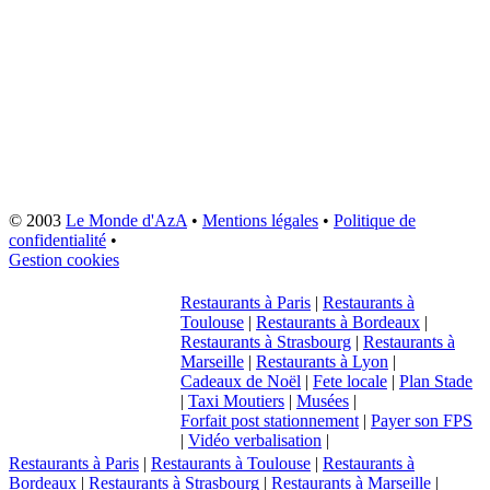
© 2003
Le Monde d'AzA
•
Mentions légales
•
Politique de
confidentialité
•
Gestion cookies
Restaurants à Paris
|
Restaurants à
Toulouse
|
Restaurants à Bordeaux
|
Restaurants à Strasbourg
|
Restaurants à
Marseille
|
Restaurants à Lyon
|
Cadeaux de Noël
|
Fete locale
|
Plan Stade
|
Taxi Moutiers
|
Musées
|
Forfait post stationnement
|
Payer son FPS
|
Vidéo verbalisation
|
Restaurants à Paris
|
Restaurants à Toulouse
|
Restaurants à
Bordeaux
|
Restaurants à Strasbourg
|
Restaurants à Marseille
|