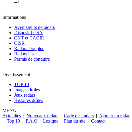
-->
Informations
Avertisseurs de radars
Dispositif CSA
CNT et CACIR
CISR
Radars Doppler
Radars laser
Permis de conduire
Divertissement
TOP 10
Images drôles
Jeux radars
Histoires drôles
MENU
Actualités
|
Nouveaux radars
|
Carte des radars
|
Ajouter un radar
|
Top 10
|
F.A.Q
|
Lexique
|
Plan du site
|
Contact