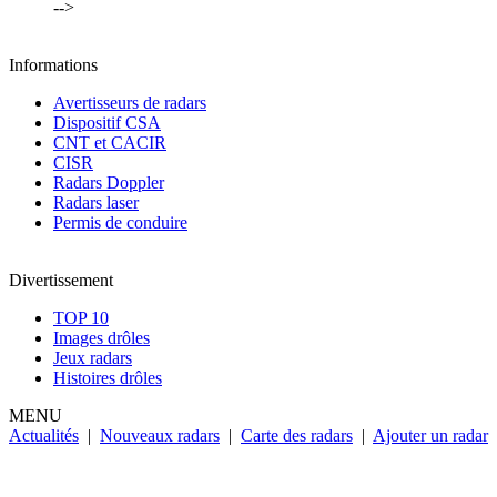
-->
Informations
Avertisseurs de radars
Dispositif CSA
CNT et CACIR
CISR
Radars Doppler
Radars laser
Permis de conduire
Divertissement
TOP 10
Images drôles
Jeux radars
Histoires drôles
MENU
Actualités
|
Nouveaux radars
|
Carte des radars
|
Ajouter un radar