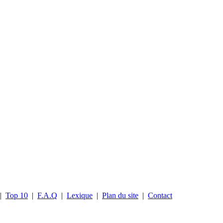
|
Top 10
|
F.A.Q
|
Lexique
|
Plan du site
|
Contact