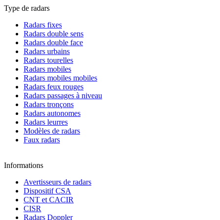
Type de radars
Radars fixes
Radars double sens
Radars double face
Radars urbains
Radars tourelles
Radars mobiles
Radars mobiles mobiles
Radars feux rouges
Radars passages à niveau
Radars tronçons
Radars autonomes
Radars leurres
Modèles de radars
Faux radars
Informations
Avertisseurs de radars
Dispositif CSA
CNT et CACIR
CISR
Radars Doppler