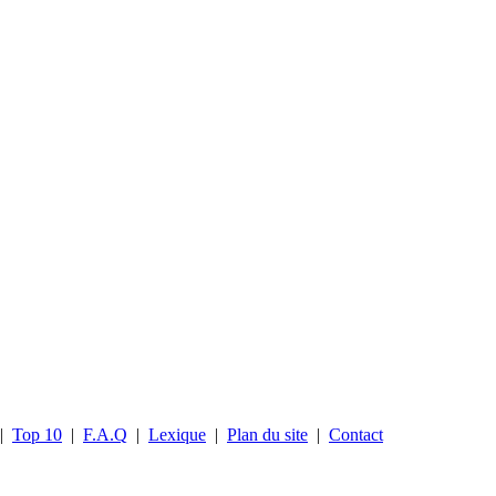
|
Top 10
|
F.A.Q
|
Lexique
|
Plan du site
|
Contact