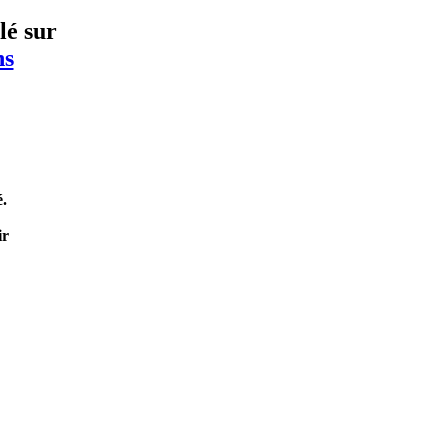
lé sur
ns
é.
ir