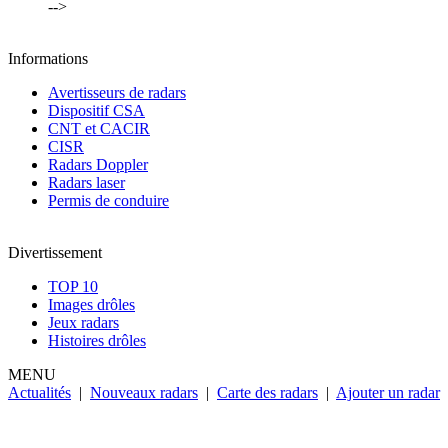
-->
Informations
Avertisseurs de radars
Dispositif CSA
CNT et CACIR
CISR
Radars Doppler
Radars laser
Permis de conduire
Divertissement
TOP 10
Images drôles
Jeux radars
Histoires drôles
MENU
Actualités
|
Nouveaux radars
|
Carte des radars
|
Ajouter un radar