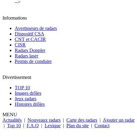
-->
Informations
Avertisseurs de radars
Dispositif CSA
CNT et CACIR
CISR
Radars Doppler
Radars laser
Permis de conduire
Divertissement
TOP 10
Images drôles
Jeux radars
Histoires drôles
MENU
Actualités
|
Nouveaux radars
|
Carte des radars
|
Ajouter un radar
|
Top 10
|
F.A.Q
|
Lexique
|
Plan du site
|
Contact