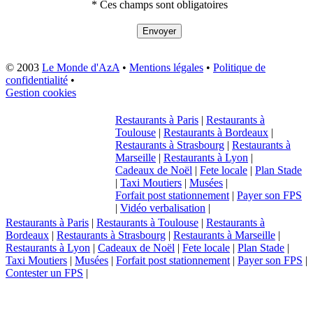
* Ces champs sont obligatoires
© 2003
Le Monde d'AzA
•
Mentions légales
•
Politique de
confidentialité
•
Gestion cookies
Restaurants à Paris
|
Restaurants à
Toulouse
|
Restaurants à Bordeaux
|
Restaurants à Strasbourg
|
Restaurants à
Marseille
|
Restaurants à Lyon
|
Cadeaux de Noël
|
Fete locale
|
Plan Stade
|
Taxi Moutiers
|
Musées
|
Forfait post stationnement
|
Payer son FPS
|
Vidéo verbalisation
|
Restaurants à Paris
|
Restaurants à Toulouse
|
Restaurants à
Bordeaux
|
Restaurants à Strasbourg
|
Restaurants à Marseille
|
Restaurants à Lyon
|
Cadeaux de Noël
|
Fete locale
|
Plan Stade
|
Taxi Moutiers
|
Musées
|
Forfait post stationnement
|
Payer son FPS
|
Contester un FPS
|