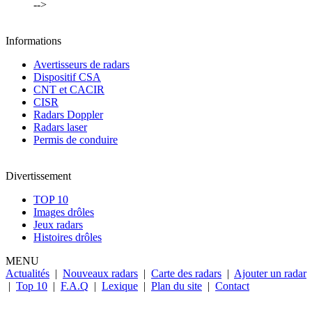
-->
Informations
Avertisseurs de radars
Dispositif CSA
CNT et CACIR
CISR
Radars Doppler
Radars laser
Permis de conduire
Divertissement
TOP 10
Images drôles
Jeux radars
Histoires drôles
MENU
Actualités
|
Nouveaux radars
|
Carte des radars
|
Ajouter un radar
|
Top 10
|
F.A.Q
|
Lexique
|
Plan du site
|
Contact