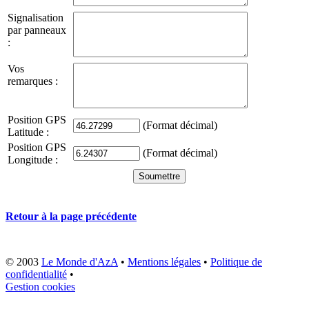
Signalisation
par panneaux
:
Vos
remarques :
Position GPS
(Format décimal)
Latitude :
Position GPS
(Format décimal)
Longitude :
Retour à la page précédente
© 2003
Le Monde d'AzA
•
Mentions légales
•
Politique de
confidentialité
•
Gestion cookies