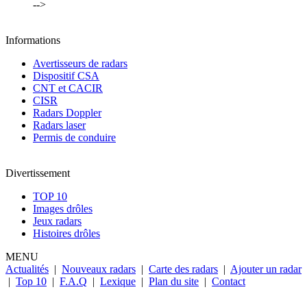
-->
Informations
Avertisseurs de radars
Dispositif CSA
CNT et CACIR
CISR
Radars Doppler
Radars laser
Permis de conduire
Divertissement
TOP 10
Images drôles
Jeux radars
Histoires drôles
MENU
Actualités
|
Nouveaux radars
|
Carte des radars
|
Ajouter un radar
|
Top 10
|
F.A.Q
|
Lexique
|
Plan du site
|
Contact