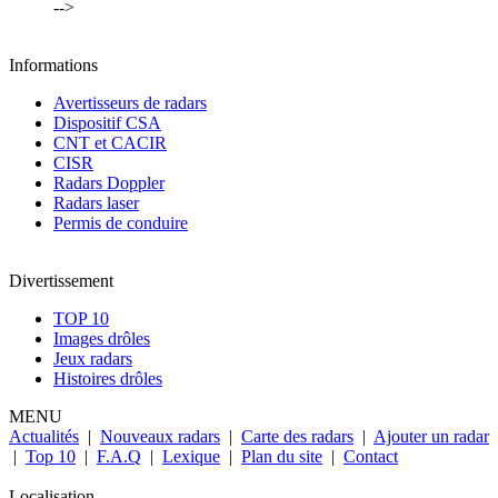
-->
Informations
Avertisseurs de radars
Dispositif CSA
CNT et CACIR
CISR
Radars Doppler
Radars laser
Permis de conduire
Divertissement
TOP 10
Images drôles
Jeux radars
Histoires drôles
MENU
Actualités
|
Nouveaux radars
|
Carte des radars
|
Ajouter un radar
|
Top 10
|
F.A.Q
|
Lexique
|
Plan du site
|
Contact
Localisation