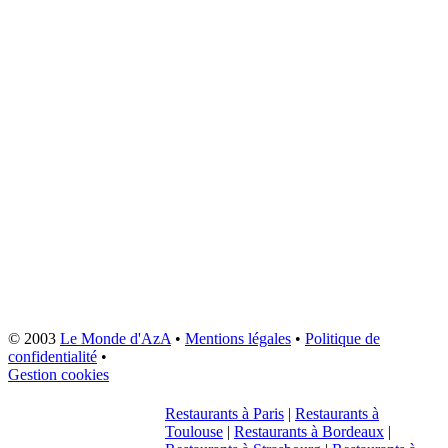
© 2003
Le Monde d'AzA
•
Mentions légales
•
Politique de
confidentialité
•
Gestion cookies
Restaurants à Paris
|
Restaurants à
Toulouse
|
Restaurants à Bordeaux
|